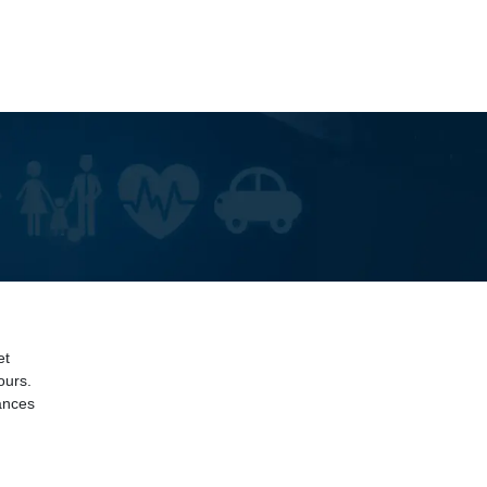
et
ours.
ances