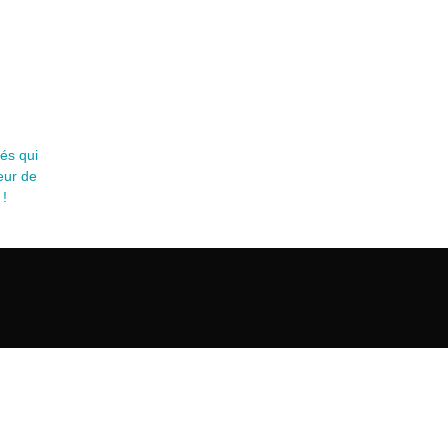
tés qui
eur de
 !