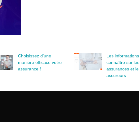
Choisissez d’une
Les informations
manière efficace votre
connaître sur le
assurance !
assurances et le
assureurs