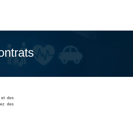
ontrats
 et des
rez des